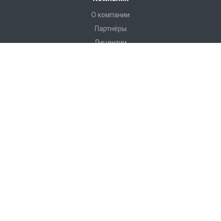
О компании
Партнёры
Лицензии
Реквизиты
Отзывы
Доставка
Реализованные проекты
Новости
Контакты
Каталог
Насосное оборудование Wilo
Теплообменники ЭТРА
Запорная арматура IMI
Радиаторы Evra
Пластиковые трубы и системы Uponor