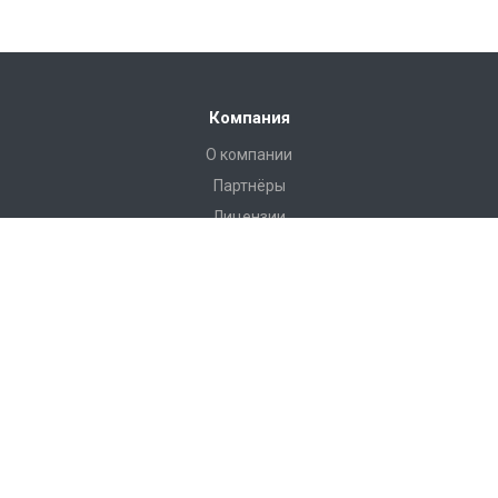
Компания
О компании
Партнёры
Лицензии
Реквизиты
Отзывы
Доставка
Реализованные проекты
Новости
Контакты
Каталог
Насосное оборудование Wilo